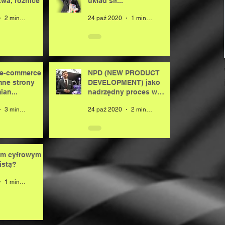
wa, różnice
układ sił...
2 minut(y) czytania
24 paź 2020
1 minut(y) czytania
e-commerce -
NPD (NEW PRODUCT
mne strony
DEVELOPMENT) jako
an...
nadrzędny proces w
organizacji
3 minut(y) czytania
24 paź 2020
2 minut(y) czytania
em cyfrowym
istą?
1 minut(y) czytania