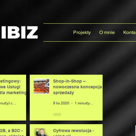
Projekty
O mnie
Konta
etingowy:
Shop-in-Shop –
we Usługi
nowoczesna koncepcja
la marketingu
sprzedaży
3 minut(y) czytania
9 lis 2020
1 minut(y) czytania
2B, a B2C -
Cyfrowa rewolucja -