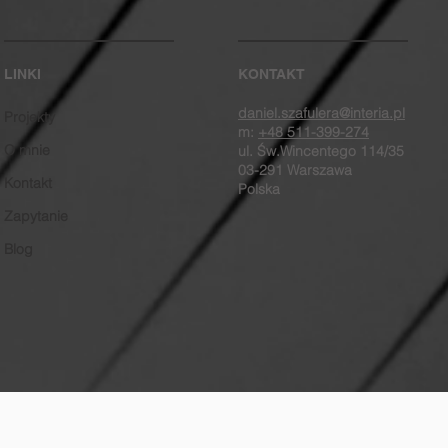
LINKI
KONTAKT
daniel.szafulera@interia.pl
Projekty
m:
+48 511-399-274
O mnie
ul. Św.Wincentego 114/35
03-291 Warszawa
Kontakt
Polska
Zapytanie
Blog