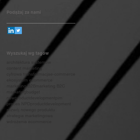
Podążaj za nami
Wyszukaj wg tagów
architektura systemów
content marketing
cyfrowa transformacja
e-commerce
ekosystem ecommerce
marketing B2B
marketing B2C
marketingbudget
newproductdevelopment
pim
proces NPD
productdevelopment
rozwój nowego produktu
strategia marketingowa
wdrożenia ecommerce