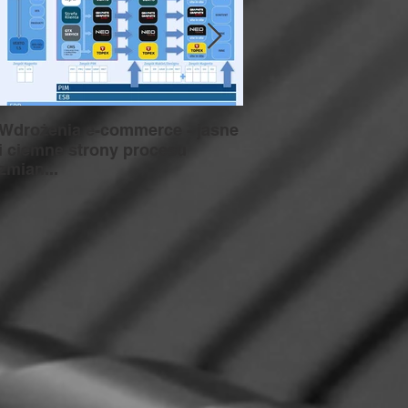
Wdrożenia e-commerce - jasne
NPD (NEW PRODUC
DEVELOPMENT) jak
i ciemne strony procesu
nadrzędny proces w
zmian...
organizacji