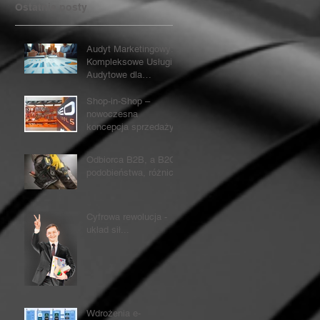
Ostatnie posty
Audyt Marketingowy:
Kompleksowe Usługi
Audytowe dla
marketingu
Shop-in-Shop –
nowoczesna
koncepcja sprzedaży
Odbiorca B2B, a B2C -
podobieństwa, różnice
Cyfrowa rewolucja -
układ sił...
Wdrożenia e-