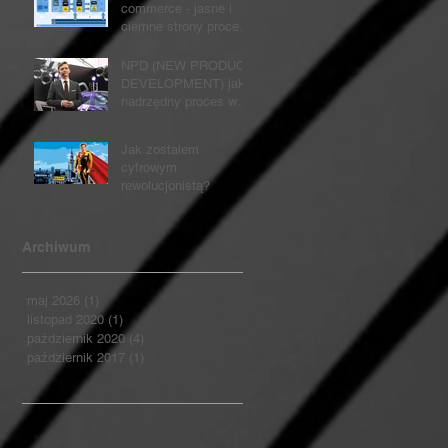
commerce - jasne i
ciemne strony procesu
zmian...
NPD (NEW PRODUCT
DEVELOPMENT) jako
nadrzędny proces w
organizacji
Jak zostałem
cyfrowym
rewolucjonistą?
Archiwum
maj 2026
(1)
1 post
listopad 2020
(1)
1 post
październik 2020
(4)
4 posty
październik 2017
(1)
1 post