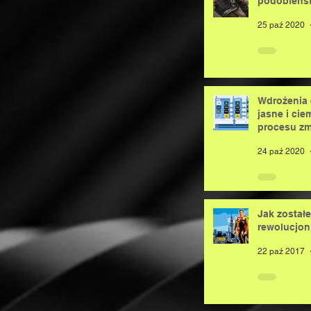
podobieńst
25 paź 2020
Wdrożenia 
jasne i cie
procesu zmi
24 paź 2020
Jak został
rewolucjon
22 paź 2017