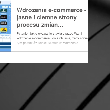
Wdrożenia e-commerce -
jasne i ciemne strony
procesu zmian...
Pytanie: Jakie wyzwanie stawiało przed Wami
wdrożenie e-commerce i co zrobliście, żeby sobie z
tym poradzić? Daniel Szafulera: Wdrożenie...