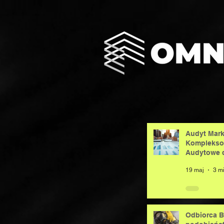
Audyt Mark
Komplekso
Audytowe d
19 maj
Odbiorca B