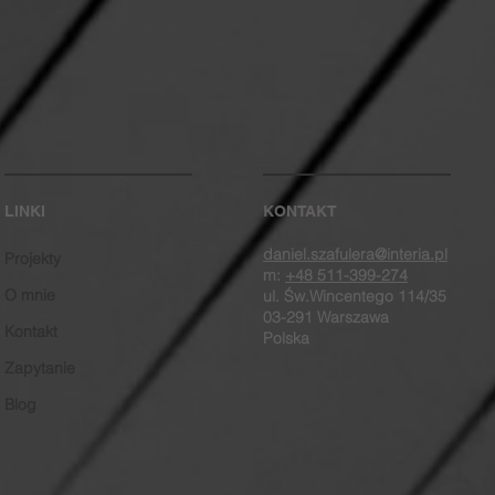
LINKI
KONTAKT
daniel.szafulera@interia.pl
Projekty
m:
+48 511-399-274
O mnie
ul. Św.Wincentego 114/35
03-291 Warszawa
Kontakt
Polska
Zapytanie
Blog