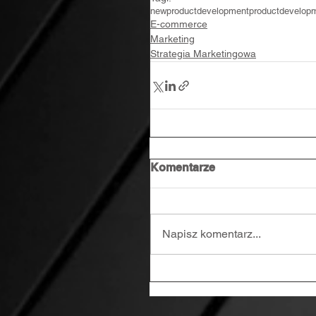
newproductdevelopment
productdevelop
E-commerce
Marketing
Strategia Marketingowa
Komentarze
Napisz komentarz...