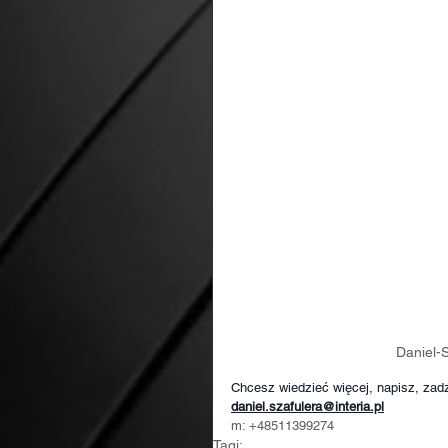
Daniel-S
Chcesz wiedzieć więcej, napisz, zad
daniel.szafulera@interia.pl
m: +48511399274
Tagi: