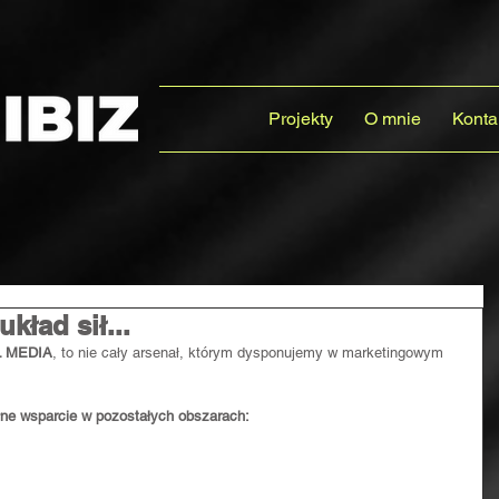
Projekty
O mnie
Konta
kład sił...
L MEDIA
, to nie cały arsenał, którym dysponujemy w marketingowym 
ne wsparcie w pozostałych obszarach: