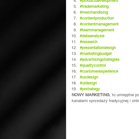
#productdevelopment
#trademarketing
#merchandising
#contentproduction
#contentmanagement
#teammanagement
#dataanalysis
#research
#presentationdesign
#marketingbudget
#advertisingstrategies
#qualitycontrol
#customerexperience
#uxdesign
#uidesign
#prstrategy
NOWY MARKETING
, to umiejętne p
kanałami sprzedaży tradycyjnej i onli