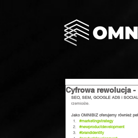
Cyfrowa rewolucja - u
SEO, SEM, GOOGLE ADS i SOCIA
rzemiośle.
Jako OMNIBIZ oferujemy również peł
#marketingstrategy
#newproductdevelopment
#brandidentity