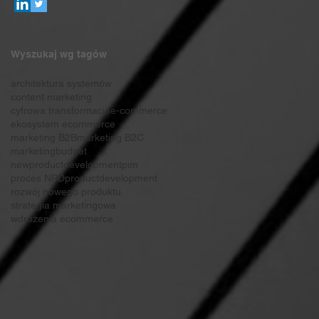
Wyszukaj wg tagów
architektura systemów
content marketing
cyfrowa transformacja
e-commerce
ekosystem ecommerce
marketing B2B
marketing B2C
marketingbudget
newproductdevelopment
pim
proces NPD
productdevelopment
rozwój nowego produktu
strategia marketingowa
wdrożenia ecommerce