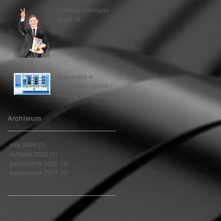
Cyfrowa rewolucja -
układ sił...
Wdrożenia e-
commerce - jasne i
ciemne strony procesu
zmian...
Archiwum
maj 2026
(1)
1 post
listopad 2020
(1)
1 post
październik 2020
(4)
4 posty
październik 2017
(1)
1 post