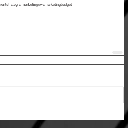
ment
strategia marketingowa
marketingbudget