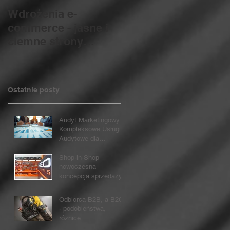
Wdrożenia e-
NPD (NEW
PRODUCT
commerce - jasne i
DEVELOPMENT)
ciemne strony
jako nadrzędny
procesu zmian...
proces w organizacji
Ostatnie posty
Audyt Marketingowy:
Kompleksowe Usługi
Audytowe dla
marketingu
Shop-in-Shop –
nowoczesna
koncepcja sprzedaży
Odbiorca B2B, a B2C
- podobieństwa,
różnice