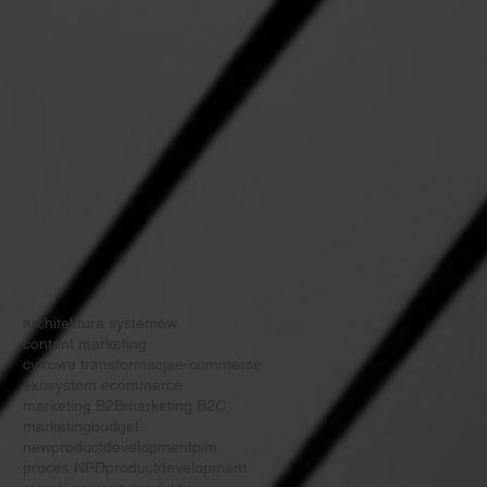
architektura systemów
content marketing
cyfrowa transformacja
e-commerce
ekosystem ecommerce
marketing B2B
marketing B2C
marketingbudget
newproductdevelopment
pim
proces NPD
productdevelopment