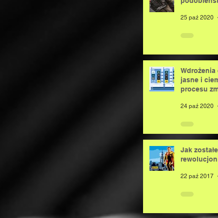
podobieńst
25 paź 2020
Wdrożenia 
jasne i cie
procesu zmi
24 paź 2020
Jak został
rewolucjon
22 paź 2017