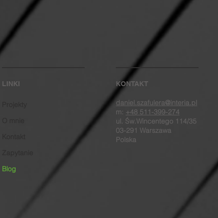
LINKI
KONTAKT
daniel.szafulera@interia.pl
Projekty
m:
+48 511-399-274
O mnie
ul. Św.Wincentego 114/35
03-291 Warszawa
Kontakt
Polska
Zapytanie
Blog