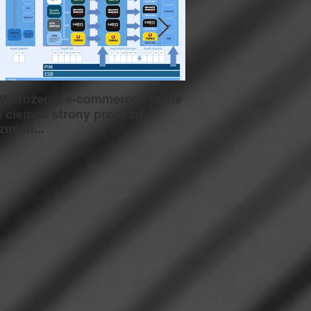
Wdrożenia e-commerce - jasne
NPD (NEW PRODUC
DEVELOPMENT) jak
i ciemne strony procesu
nadrzędny proces w
zmian...
organizacji