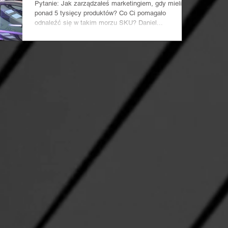
Pytanie: Jak zarządzałeś marketingiem, gdy mieliście
ponad 5 tysięcy produktów? Co Ci pomagało
odnaleźć się w takim morzu SKU? Daniel...