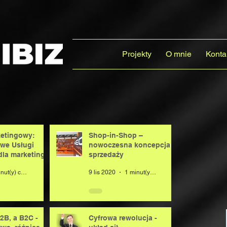
Projekty
O mnie
Konta
etingowy:
Shop-in-Shop –
we Usługi
nowoczesna koncepcja
la marketingu
sprzedaży
3 minut(y) czytania
9 lis 2020
1 minut(y) czytania
2B, a B2C -
Cyfrowa rewolucja -