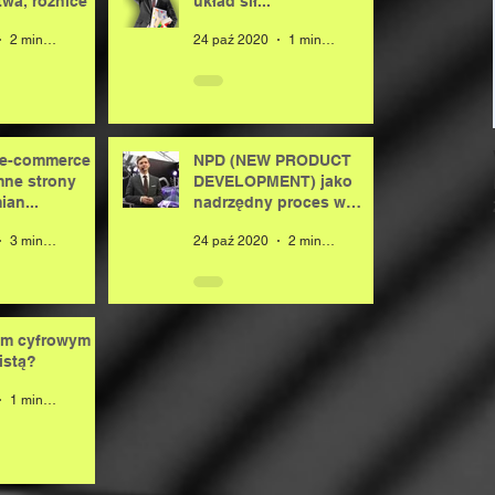
wa, różnice
układ sił...
2 minut(y) czytania
24 paź 2020
1 minut(y) czytania
e-commerce -
NPD (NEW PRODUCT
mne strony
DEVELOPMENT) jako
an...
nadrzędny proces w
organizacji
3 minut(y) czytania
24 paź 2020
2 minut(y) czytania
em cyfrowym
istą?
1 minut(y) czytania