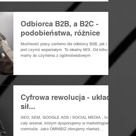
Odbiorca B2B, a B2C -
podobieństwa, różnice
Możliwość pracy zarówno dla odbiorcy B2B, jak i B2C
jest czymś wspaniałym. To idealny MIX. Od kilku lat
mamy do czynienia z ogólnoświatowym
Cyfrowa rewolucja - układ
sił...
SEO, SEM, GOOGLE ADS i SOCIAL MEDIA , to nie
cały arsenał, którym dysponujemy w marketingowym
rzemiośle. Jako OMNIBIZ oferujemy również...