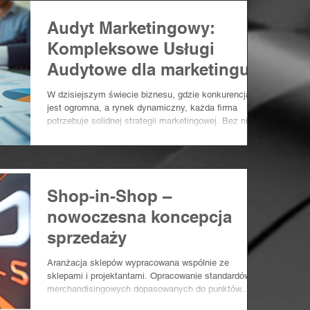
Audyt Marketingowy:
Kompleksowe Usługi
Audytowe dla marketingu
W dzisiejszym świecie biznesu, gdzie konkurencja
jest ogromna, a rynek dynamiczny, każda firma
potrzebuje solidnej strategii marketingowej. Bez niej
trudno osiągnąć sukces i zbudować silną markę.
Dlatego coraz więcej przedsiębiorstw decyduje się na
audyt marketingowy. Kompleksowe usługi audytowe
dla marketingu pomagają firmom zrozumieć swoje
mocne i słabe strony oraz wyznaczyć kierunki
Shop-in-Shop –
rozwoju. Usługi audytowe dla marketingu - co oferują?
nowoczesna koncepcja
Usługi audytowe dla marketingu to nie
sprzedaży
Aranżacja sklepów wypracowana wspólnie ze
sklepami i projektantami. Opracowanie standardów
merchandisingowych dopasowanych do punktów...