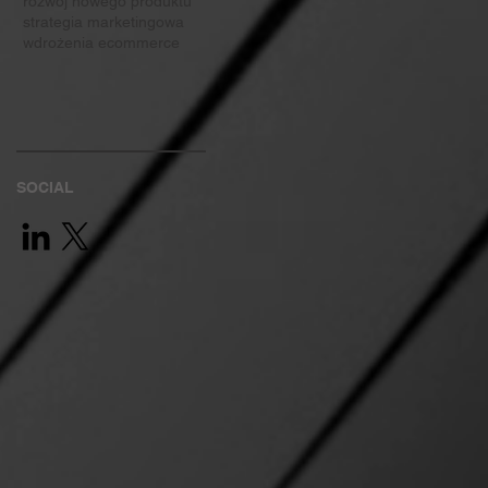
rozwój nowego produktu
strategia marketingowa
wdrożenia ecommerce
SOCIAL