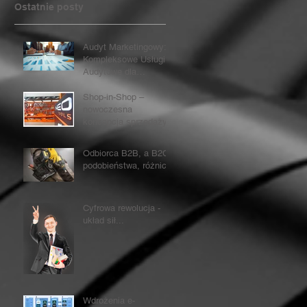
Ostatnie posty
Audyt Marketingowy:
Kompleksowe Usługi
Audytowe dla
marketingu
Shop-in-Shop –
nowoczesna
koncepcja sprzedaży
Odbiorca B2B, a B2C -
podobieństwa, różnice
Cyfrowa rewolucja -
układ sił...
Wdrożenia e-