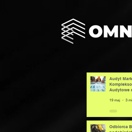
Audyt Mark
Komplekso
Audytowe d
19 maj
Odbiorca B