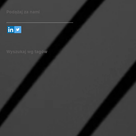
Podążaj za nami
Wyszukaj wg tagów