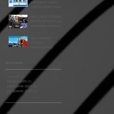
commerce - jasne i
ciemne strony procesu
zmian...
NPD (NEW PRODUCT
DEVELOPMENT) jako
nadrzędny proces w
organizacji
Jak zostałem
cyfrowym
rewolucjonistą?
Archiwum
maj 2026
(1)
1 post
listopad 2020
(1)
1 post
październik 2020
(4)
4 posty
październik 2017
(1)
1 post