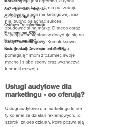
konkurencja jest ogromna, a rynek 
Marketing
dynamiczny, każda firma potrzebuje 
Strategia Marketingowa
solidnej strategii marketingowej. Bez 
Online Marketing
niej trudno osiągnąć sukces i 
Cyfrowa Transformacja
zbudować silną markę. Dlatego coraz 
E-commerce B2B
więcej przedsiębiorstw decyduje się na 
E-commerce B2C
audyt marketingowy
. Kompleksowe 
usługi audytowe dla marketingu 
New Product Development (NPD)
pomagają firmom zrozumieć swoje 
mocne i słabe strony oraz wyznaczyć 
kierunki rozwoju.
Usługi audytowe dla 
marketingu - co oferują?
Usługi audytowe dla marketingu to nie 
tylko analiza działań reklamowych. To 
szeroki zakres działań, które pozwalają 