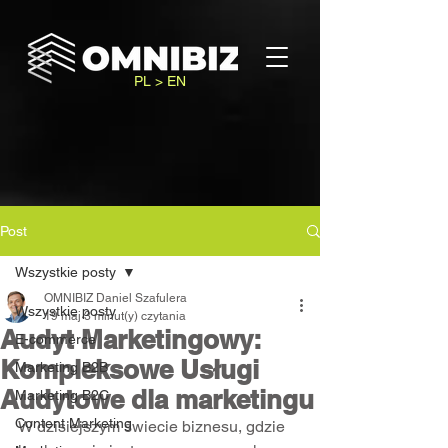
PL > EN
Post
Wszystkie posty
OMNIBIZ Daniel Szafulera
Wszystkie posty
19 maj
3 minut(y) czytania
Audyt Marketingowy:
E-commerce
Kompleksowe Usługi
Marketing B2B
Audytowe dla marketingu
Marketing B2C
Content Marketing
W dzisiejszym świecie biznesu, gdzie 