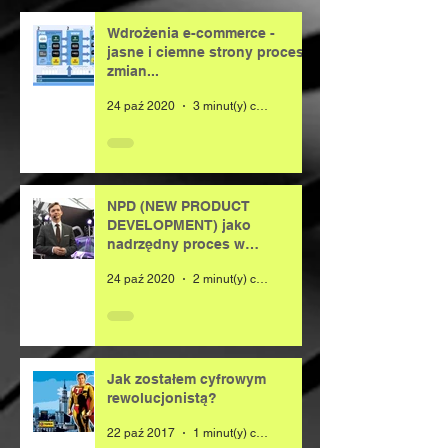
Wdrożenia e-commerce -
jasne i ciemne strony procesu
zmian...
24 paź 2020
3 minut(y) czytania
NPD (NEW PRODUCT
DEVELOPMENT) jako
nadrzędny proces w
organizacji
24 paź 2020
2 minut(y) czytania
Jak zostałem cyfrowym
rewolucjonistą?
22 paź 2017
1 minut(y) czytania