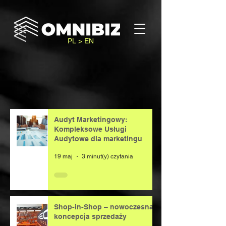
PL > EN
Audyt Marketingowy:
Kompleksowe Usługi
Audytowe dla marketingu
19 maj
3 minut(y) czytania
Shop-in-Shop – nowoczesna
koncepcja sprzedaży