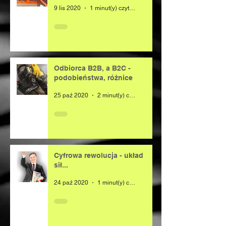
9 lis 2020
1 minut(y) czytania
Odbiorca B2B, a B2C -
podobieństwa, różnice
25 paź 2020
2 minut(y) czytania
Cyfrowa rewolucja - układ
sił...
24 paź 2020
1 minut(y) czytania