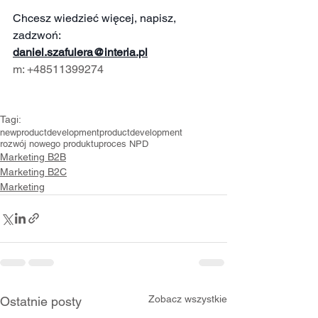
Chcesz wiedzieć więcej, napisz, 
zadzwoń:
daniel.szafulera@interia.pl
m: +48511399274
Tagi:
newproductdevelopment
productdevelopment
rozwój nowego produktu
proces NPD
Marketing B2B
Marketing B2C
Marketing
Zobacz wszystkie
Ostatnie posty