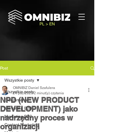
PL > EN
Post
Wszystkie posty
OMNIBIZ Daniel Szafulera
Wszystkie posty
24 paź 2020
2 minut(y) czytania
NPD (NEW PRODUCT
E-commerce
DEVELOPMENT) jako
Marketing B2B
nadrzędny proces w
Marketing B2C
organizacji
Content Marketing