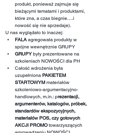
produkt, ponieważ zajmuje się 
bieżącymi tematami i produktami, 
które zna, a czas biegnie….i 
nowość się nie sprzedaje). 
U nas wyglądało to inaczej: 
FALA
 agregowała produkty w 
spójne wewnętrznie GRUPY
GRUPY
 były prezentowane na 
szkoleniach NOWOŚCI dla PH 
Całość wdrożenia była 
uzupełniona 
PAKIETEM 
STARTOWYM
 materiałów 
szkoleniowo-argumentacyjno-
handlowych, m.in.: p
rezentacji, 
argumenterów, katalogów, próbek, 
standardów ekspozycyjnych, 
materiałów POS, czy gotowych 
AKCJI PROMO
 towarzyszących 
wprowadzeniu NOWOŚCI. 