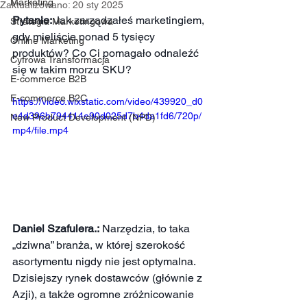
Marketing
Zaktualizowano:
20 sty 2025
Pytanie: 
Jak zarządzałeś marketingiem, 
Strategia Marketingowa
gdy mieliście ponad 5 tysięcy 
Online Marketing
produktów? Co Ci pomagało odnaleźć 
Cyfrowa Transformacja
się w takim morzu SKU?
E-commerce B2B
E-commerce B2C
https://video.wixstatic.com/video/439920_d0
e4d396b794414e90d025d7b4da1fd6/720p/
New Product Development (NPD)
mp4/file.mp4
Daniel Szafulera.:
 Narzędzia, to taka 
„dziwna” branża, w której szerokość 
asortymentu nigdy nie jest optymalna. 
Dzisiejszy rynek dostawców (głównie z 
Azji), a także ogromne zróżnicowanie 