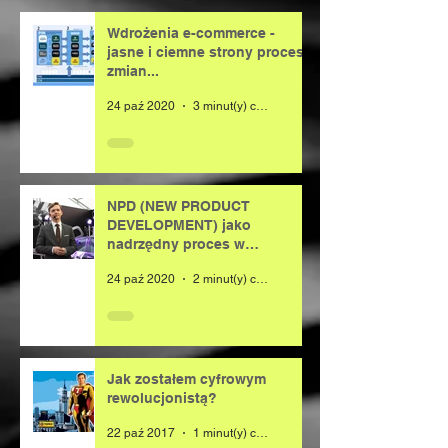
Wdrożenia e-commerce -
jasne i ciemne strony procesu
zmian...
24 paź 2020
3 minut(y) czytania
NPD (NEW PRODUCT
DEVELOPMENT) jako
nadrzędny proces w
organizacji
24 paź 2020
2 minut(y) czytania
Jak zostałem cyfrowym
rewolucjonistą?
22 paź 2017
1 minut(y) czytania