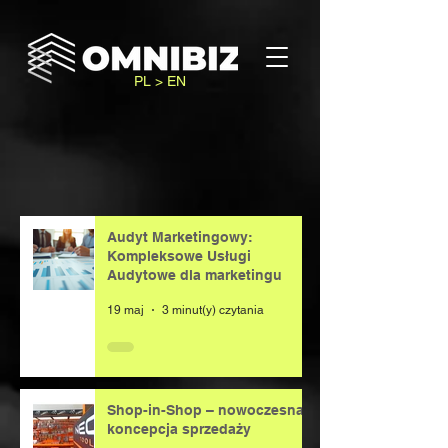
PL > EN
Audyt Marketingowy:
Kompleksowe Usługi
Audytowe dla marketingu
19 maj
3 minut(y) czytania
Shop-in-Shop – nowoczesna
koncepcja sprzedaży