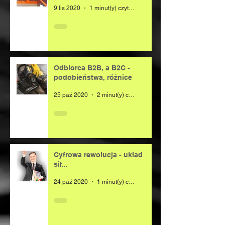
9 lis 2020
1 minut(y) czytania
Odbiorca B2B, a B2C -
podobieństwa, różnice
25 paź 2020
2 minut(y) czytania
Cyfrowa rewolucja - układ
sił...
24 paź 2020
1 minut(y) czytania