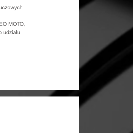
luczowych
 NEO MOTO,
udziału