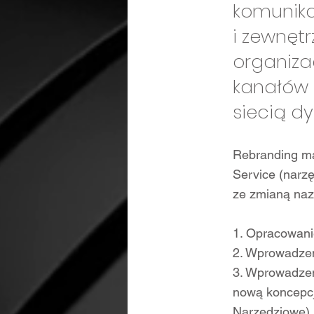
komunika
i zewnęt
organiza
kanałów 
siecią dy
Rebranding m
Service (narzę
ze zmianą naz
1. Opracowani
2. Wprowadze
3. Wprowadzen
nową koncepcj
Narzędziowe)