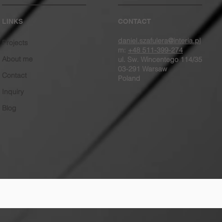
LINKS
CONTACT
daniel.szafulera@interia.pl
Projects
m:
+48 511-399-274
About me
ul. Sw. Wincentego 114/35
03-291 Warsaw
Contact
Poland
Inquiry
Blog