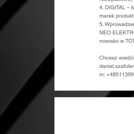
4. DIGITAL – 
marek produkt
5. Wprowadze
NEO ELEKTRO
nowości w TO
Chcesz wiedzi
daniel.szafule
m: +48511399