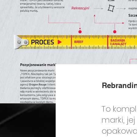
Rebrandin
To kompl
marki, j
opakowań