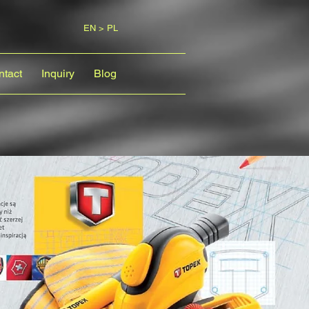
EN > PL
ntact
Inquiry
Blog