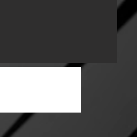
ext Project&gt;