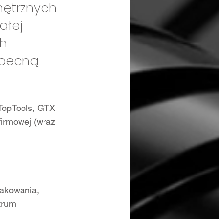
nętrznych
ałej
ch
obecną
TopTools, GTX
firmowej (wraz
pakowania,
trum