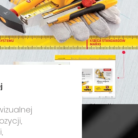
j
wizualnej
zycji,
,