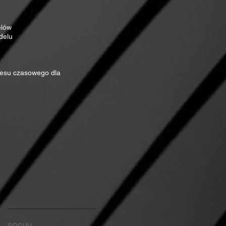
elów
delu
resu czasowego dla
SOCIAL