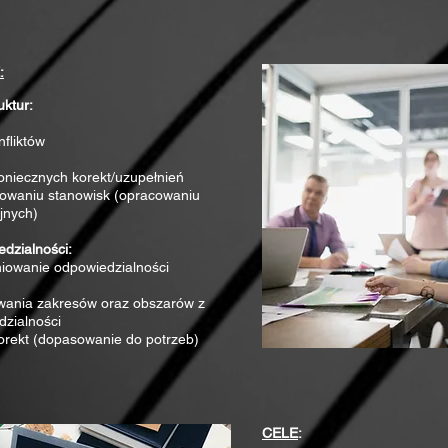
:
ktur:
nfliktów
niecznych korekt/uzupełnień
lowaniu stanowisk (opracowaniu
jnych)
dzialności:
niowanie odpowiedzialności
wania zakresów oraz obszarów z
zialności
rekt (dopasowanie do potrzeb)
CELE
: