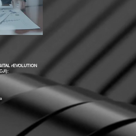
DIGITAL rEVOLUTION
JI):
ja