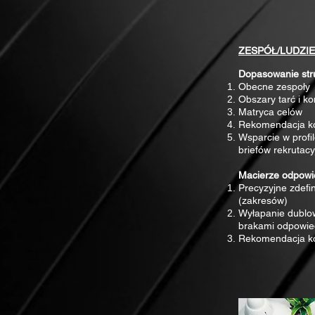
ZESPÓŁ/LUDZIE
Dopasowanie stru
Obecne zespoły
Obszary tarć i ko
Matryca celów
Rekomendacja ko
Wsparcie w profi
briefów rekrutacy
Macierze odpowie
Precyzyjne zdefi
(zakresów)
Wyłapanie dublo
brakami odpowied
Rekomendacja ko