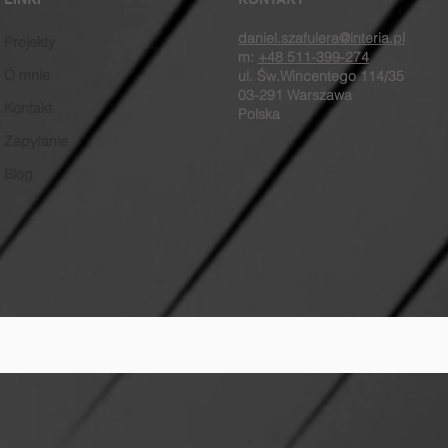
daniel.szafulera@interia.pl
Projekty
m:
+48 511-399-274
O mnie
ul. Św.Wincentego 114/35
03-291 Warszawa
Kontakt
Polska
Zapytanie
Blog