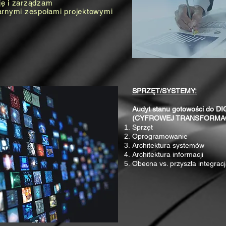
ję i zarządzam
arnymi zespołami projektowymi
SPRZĘT/SYSTEMY:
Audyt stanu gotowości do 
(CYFROWEJ TRANSFORMAC
Sprzęt
Oprogramowanie
Architektura systemów
Architektura informacji
Obecna vs. przyszła integrac